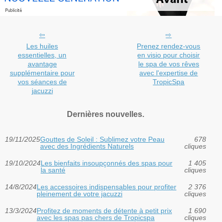
Les huiles
Prenez rendez-vous
essentielles, un
en visio pour choisir
avantage
le spa de vos rêves
supplémentaire pour
avec l'expertise de
vos séances de
TropicSpa
jacuzzi
Dernières nouvelles.
19/11/2025
Gouttes de Soleil : Sublimez votre Peau
678
avec des Ingrédients Naturels
cliques
19/10/2024
Les bienfaits insoupçonnés des spas pour
1 405
la santé
cliques
14/8/2024
Les accessoires indispensables pour profiter
2 376
pleinement de votre jacuzzi
cliques
13/3/2024
Profitez de moments de détente à petit prix
1 690
avec les spas pas chers de Tropicspa
cliques