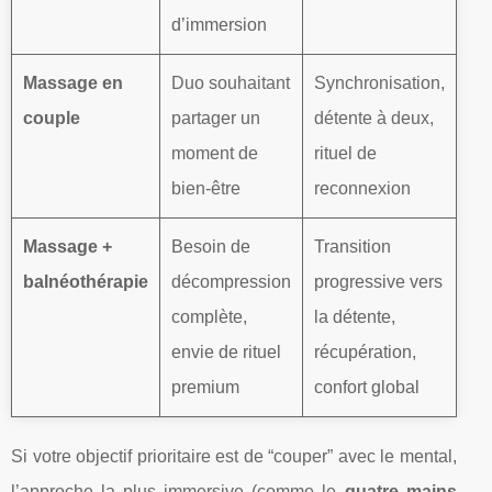
d’immersion
Massage en
Duo souhaitant
Synchronisation,
couple
partager un
détente à deux,
moment de
rituel de
bien-être
reconnexion
Massage +
Besoin de
Transition
balnéothérapie
décompression
progressive vers
complète,
la détente,
envie de rituel
récupération,
premium
confort global
Si votre objectif prioritaire est de “couper” avec le mental,
l’approche la plus immersive (comme le
quatre mains