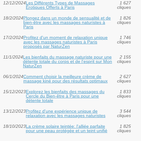
12/12/2024
Les Différents Types de Massages
1 627
Érotiques Offerts à Paris
cliques
18/2/2024
Plongez dans un monde de sensualité et de
1 826
bien-être avec les massages naturistes à
cliques
Paris
17/2/2024
Profitez d'un moment de relaxation unique
1 746
avec les massages naturistes à Paris
cliques
proposés par NaturZen
11/1/2024
Les bienfaits du massage naturiste pour une
2 155
détente totale du corps et de l'esprit sur Mon
cliques
NaturZen
06/1/2024
Comment choisir la meilleure crème de
2 627
massage kiné pour des résultats optimaux
cliques
15/12/2023
Explorez les bienfaits des massages du
1 833
Cercle du Bien-être à Paris pour une
cliques
détente totale
13/12/2023
Profitez d'une expérience unique de
3 544
relaxation avec les massages naturistes
cliques
18/10/2023
La crème solaire teintée: l'alliée parfaite
1 825
pour une peau protégée et un teint unifié
cliques